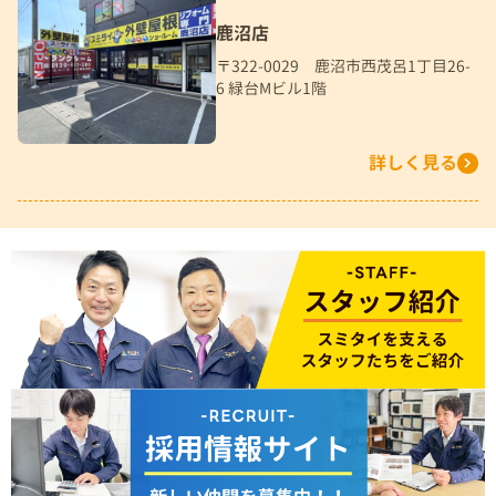
鹿沼店
〒322-0029 鹿沼市西茂呂1丁目26-
6 緑台Mビル1階
詳しく見る