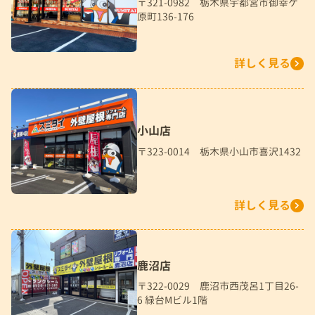
〒321-0982 栃木県宇都宮市御幸ケ
原町136-176
詳しく見る
小山店
〒323-0014 栃木県小山市喜沢1432
詳しく見る
鹿沼店
〒322-0029 鹿沼市西茂呂1丁目26-
6 緑台Mビル1階