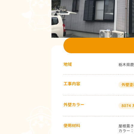
地域
栃木県鹿
工事内容
外壁塗
外壁カラー
807
使用材料
屋根葺き
カラー：