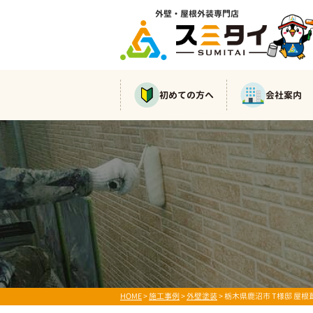
外壁・屋根外装専門店
初めての方へ
会社案内
HOME
>
施工事例
>
外壁塗装
>
栃木県鹿沼市 T様邸 屋