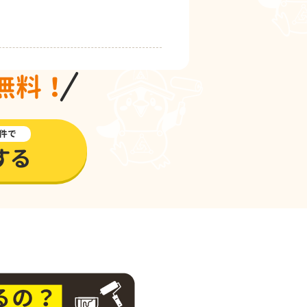
無料！
件で
する