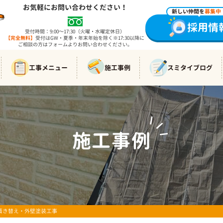
お気軽にお問い合わせください！
新しい仲間を
募集中
採用情
受付時間：9:00～17:30（火曜・水曜定休日）
【完全無料】
受付はGW・夏季・年末年始を除く※17:30以降に
ご相談の方はフォームよりお問い合わせください。
工事メニュー
施工事例
スミタイブログ
施工事例
WORKS
根葺き替え・外壁塗装工事