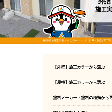
HOME
>
施工事例
>
イエロー・オレンジ系
>
9008 アプ
【外壁】施工カラーから選ぶ
【屋根】施工カラーから選ぶ
塗料メーカー・塗料の種類から