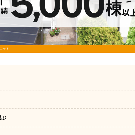
リコット
選ぶ