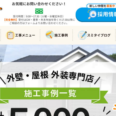
お気軽にお問い合わせください！
新しい仲間を
募集中
採用情
受付時間：9:00～17:30（火曜・水曜定休日）
【完全無料】
受付はGW・夏季・年末年始を除く※17:30以降に
ご相談の方はフォームよりお問い合わせください。
工事メニュー
施工事例
スミタイブログ