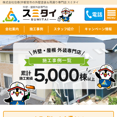
株式会社住泰|宇都宮市の外壁塗装＆雨漏り専門店 スミタイ
外壁・屋根外装専門店
電話
MENU
会社案内
施工事例
スタッフ紹介
キャンペーン情報