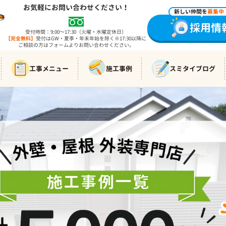
お気軽にお問い合わせください！
新しい仲間を
募集中
採用情
受付時間：9:00～17:30（火曜・水曜定休日）
【完全無料】
受付はGW・夏季・年末年始を除く※17:30以降に
ご相談の方はフォームよりお問い合わせください。
工事メニュー
施工事例
スミタイブログ