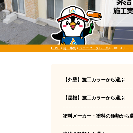
HOME
>
施工事例
>
ブラック・グレー系
>
9101 スチー
【外壁】施工カラーから選ぶ
【屋根】施工カラーから選ぶ
塗料メーカー・塗料の種類から