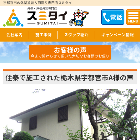
宇都宮市の外壁塗装＆雨漏り専門店スミタイ
外壁・屋根外装専門店
電話
MENU
会社案内
施工事例
スタッフ紹介
キャンペーン情報
お客様の声
今まで関わらせて頂いた大切なお客様のお便り
住泰で施工された栃木県宇都宮市A様の声