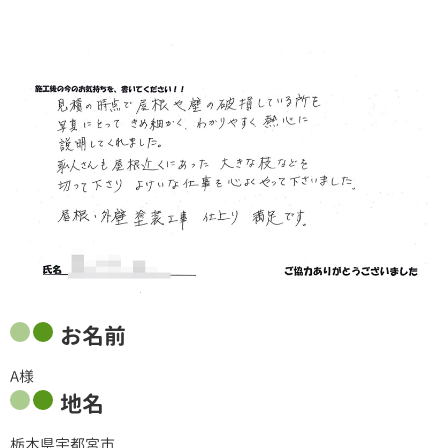
お名前
A様
地名
栃木県宇都宮市