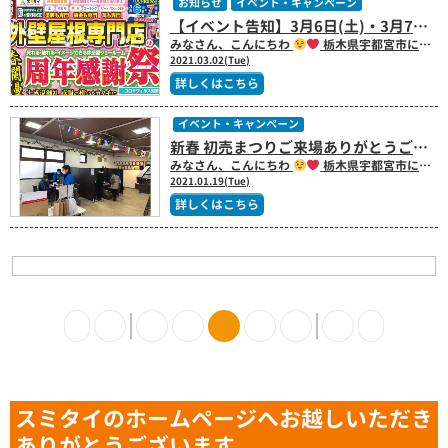
お知らせ
イベント・キャンペーン
【イベント告知】3月6日(土)・3月7日(日) スミタイショールーム店
みなさん、こんにちわ
栃木県宇都宮市にある屋根塗装・外壁塗装・板金・瓦・外装専門のスミタイ（住泰）です!! 本日のブログ担当する中村です!! 最近、暖かい気温で過ごしやすく(^O^)気持ちがいいお天気が続いてますね。 もうすぐ春ですね
2021.03.02(Tue)
詳しくはこちら
イベント・キャンペーン
新春 初売まつりご来場ありがとうございました!! ｜栃木県宇都宮市にある屋根塗装・外壁塗装・板金専門のスミタイ（住泰）
みなさん、こんにちわ
栃木県宇都宮市にある屋根塗装・外壁塗装・板金・瓦・外装専門のスミタイ（住泰）です!! この度は、新春初売まつりにご来場いただきましたお客様
2021.01.19(Tue)
詳しくはこちら
スミタイのホームページへお越しいただき
ありがとうございます