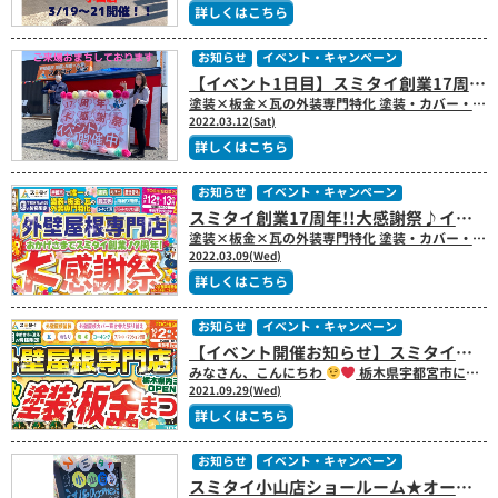
詳しくはこちら
お知らせ
イベント・キャンペーン
【イベント1日目】スミタイ創業17周年!!大感謝祭♪｜栃木県宇都宮市 塗装×板金×瓦の外装専門店のスミタイ（住泰）
塗装×板金×瓦の外装専門特化 塗装・カバー・葺き替え・瓦工事・雨漏り補修・コーキング工事・アパートマンション塗装 外壁屋根専門店のスミタイです(^^)/ 本日のブログ担当する中村です!! みなさん、こんにちわ(^^)/
2022.03.12(Sat)
詳しくはこちら
お知らせ
イベント・キャンペーン
スミタイ創業17周年!!大感謝祭♪イベント開催します!! ｜栃木県宇都宮市 塗装×板金×瓦の外装専門店のスミタイ（住泰）
塗装×板金×瓦の外装専門特化 塗装・カバー・葺き替え・瓦工事・雨漏り補修・コーキング工事・アパートマンション塗装 外壁屋根専門店のスミタイです(^^)/ 本日のブログ担当する中村です!! 日頃からご愛顧いただきまして誠にありがとうございます。 地域の皆様のおかげさまをもちまして、スミタイ創業１７周年を迎えることができました。心から感謝申し上げます。 そこで今回、皆さまへ感謝の気持ちを込めまして『スミタイ創業１７周年★大感謝祭』を開催させていただきます。大感謝祭だけのお得なプラン、特典をご準備いたしましたのでチラシ内容をご覧くださいませ(^^♪ 春の塗装シーズン到来です
2022.03.09(Wed)
詳しくはこちら
お知らせ
イベント・キャンペーン
【イベント開催お知らせ】スミタイ宇都宮御幸ヶ原店限定!! 10/2(土)・10/3(日)秋の塗装×板金まつり開催します!!
みなさん、こんにちわ
栃木県宇都宮市にある屋根塗装・外壁塗装・板金・瓦・外装専門のスミタイ（住泰）です!! 本日のブログ担当する中村です!! 皆さん、こんにちわ(^^)/ 今月は、スミタイ小山店ショールームをオープンいたしまして、スミタイショールームは栃木県内３店舗となりました
2021.09.29(Wed)
詳しくはこちら
お知らせ
イベント・キャンペーン
スミタイ小山店ショールーム★オープンイベントご来場いただき、ありがといございました!!