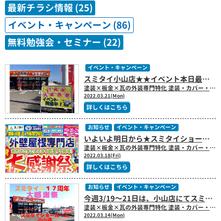
最新チラシ情報 (25)
イベント・キャンペーン (86)
無料勉強会・セミナー (22)
イベント・キャンペーン
スミタイ小山店★★イベント本日最終日です!! ｜栃木県小山市 塗装×板金×瓦の外装専門店のスミタイ（住泰）
塗装×板金×瓦の外装専門特化 塗装・カバー・葺き替え・瓦工事・雨漏り補修・コーキング工事・アパートマンション塗装 外壁屋根専門店のスミタイです(^^)/ 本日のブログ担当する中村です!! みなさん、こんにちわ!!スミタイショールーム小山店からです(^^)/ いよいよ、本日スミタイ１７周年★大感謝祭も終了です(>_<) まだ、本日ご来場相談予約枠はありますので可能です!! スミタイは塗装だけでなく!!板金や瓦も専門としております(^^)/ お家の外装のささいなお困りごとなどの相談も是非、お気軽にお越しくださいませ～
2022.03.21(Mon)
詳しくはこちら
お知らせ
イベント・キャンペーン
いよいよ明日から★スミタイショールーム小山店で大感謝祭イベント開催します!!
塗装×板金×瓦の外装専門特化 塗装・カバー・葺き替え・瓦工事・雨漏り補修・コーキング工事・アパートマンション塗装 外壁屋根専門店のスミタイです(^^)/ 本日のブログ担当する中村です!! スミタイ創業１７周年★大感謝祭!! 明日から３日間限定でスミタイショールーム小山店でイベント開催いたします(^_-)-☆先週は、宇都宮市の２店舗で開催させていただきました!! 来場できなかった方も今週もチャンスでございます(^^)/ コロナに負けるな!!がんばろう栃木!!栃木県の特典まつり(^^)/ こちらの来場特典は、宇都宮市にある揚げもちで有名な
2022.03.18(Fri)
詳しくはこちら
お知らせ
イベント・キャンペーン
今週3/19～21日は、小山店にてスミタイ創業17周年!!大感謝祭♪開催します｜栃木県小山市 塗装×板金×瓦の外装専門店のスミタイ（住泰）
塗装×板金×瓦の外装専門特化 塗装・カバー・葺き替え・瓦工事・雨漏り補修・コーキング工事・アパートマンション塗装 外壁屋根専門店のスミタイです(^^)/ 本日のブログ担当する中村です!! みなさん、こんにちわ(^^)/ 先週末は、宇都宮市２店舗スミタイショールーム店にてスミタイ創業１７周年★彡大感謝祭を開催させていただきました!! ご来場いただきました皆様、ありがとうございました
2022.03.14(Mon)