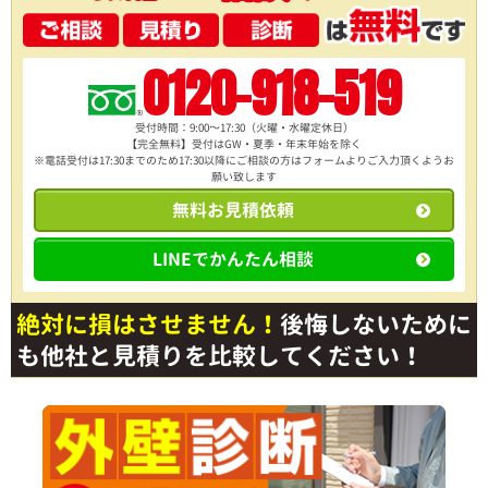
0120-918-519
受付時間：9:00～17:30（火曜・水曜定休日）
【完全無料】受付はGW・夏季・年末年始を除く
※電話受付は17:30までのため17:30以降にご相談の方は
フォームよりご入力頂くようお
願い致します
無料お見積依頼
LINEでかんたん相談
絶対に損はさせません！
後悔しないために
も他社と見積りを比較してください！