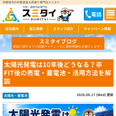
宇都宮市の外壁塗装＆雨漏り専門店スミタイ
外壁・屋根外装専門店
電話
MENU
会社案内
施工事例
スタッフ紹介
キャンペーン情報
スミタイブログ
塗装に関するマメ知識やイベントなど最新情報をお届けします！
太陽光発電は10年後どうなる？卒
FIT後の売電・蓄電池・活用方法を解
説
2026.06.17 (Wed) 更新
太陽光・蓄電池