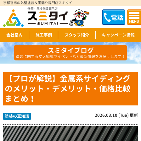
宇都宮市の外壁塗装＆雨漏り専門店スミタイ
外壁・屋根外装専門店
電話
MENU
会社案内
施工事例
スタッフ紹介
キャンペーン情報
スミタイブログ
塗装に関するマメ知識やイベントなど最新情報をお届けします！
【プロが解説】金属系サイディング
のメリット・デメリット・価格比較
まとめ！
2026.03.10 (Tue) 更新
塗装の豆知識