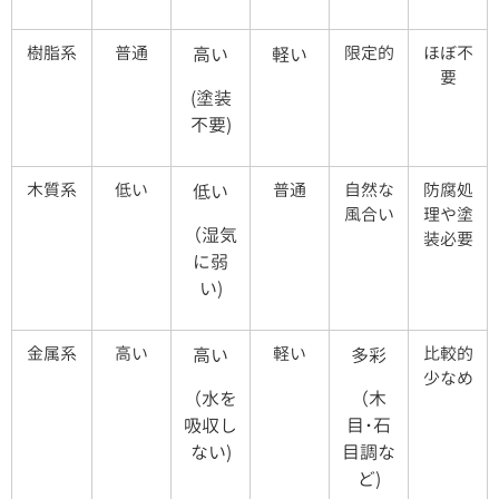
樹脂系
普通
限定的
ほぼ不
高い
軽い
要
(塗装
不要)
木質系
低い
普通
自然な
防腐処
低い
風合い
理や塗
（湿気
装必要
に弱
い)
金属系
高い
軽い
比較的
高い
多彩
少なめ
（水を
（木
吸収し
目･石
ない)
目調な
ど)