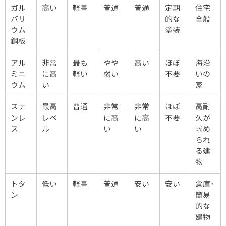
ガル
高い
軽量
普通
普通
定期
住宅
バリ
的な
全般
ウム
塗装
鋼板
アル
非常
最も
やや
高い
ほぼ
海沿
ミニ
に高
軽い
弱い
不要
いの
ウム
い
家
ステ
最高
普通
非常
非常
ほぼ
高耐
ンレ
レベ
に高
に高
不要
久が
ス
ル
い
い
求め
られ
る建
物
トタ
低い
軽量
普通
安い
安い
倉庫･
ン
簡易
的な
建物