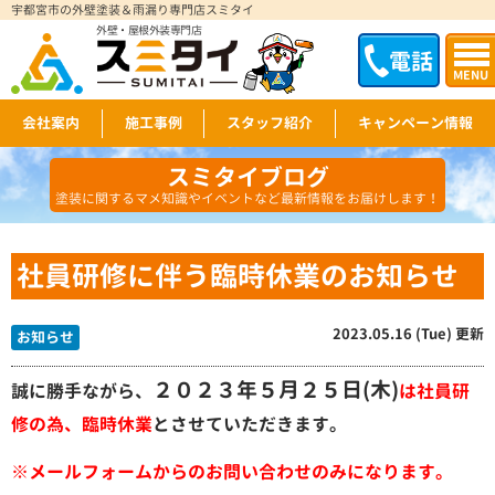
宇都宮市の外壁塗装＆雨漏り専門店スミタイ
外壁・屋根外装専門店
電話
MENU
会社案内
施工事例
スタッフ紹介
キャンペーン情報
スミタイブログ
塗装に関するマメ知識やイベントなど最新情報をお届けします！
社員研修に伴う臨時休業のお知らせ
2023.05.16 (Tue) 更新
お知らせ
２０２３年５月２５日(木)
誠に勝手ながら、
は社員研
修の為、臨時休業
とさせていただきます。
※メールフォームからのお問い合わせのみになります。