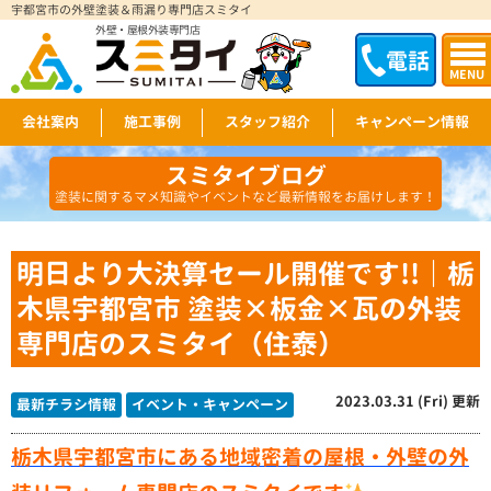
宇都宮市の外壁塗装＆雨漏り専門店スミタイ
外壁・屋根外装専門店
電話
MENU
会社案内
施工事例
スタッフ紹介
キャンペーン情報
スミタイブログ
塗装に関するマメ知識やイベントなど最新情報をお届けします！
明日より大決算セール開催です!!｜栃
木県宇都宮市 塗装×板金×瓦の外装
専門店のスミタイ（住泰）
2023.03.31 (Fri) 更新
最新チラシ情報
イベント・キャンペーン
栃木県宇都宮市にある地域密着の屋根・外壁の外