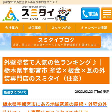
宇都宮市の外壁塗装＆雨漏り専門店スミタイ
外壁・屋根外装専門店
電話
MENU
会社案内
施工事例
スタッフ紹介
キャンペーン情報
スミタイブログ
塗装に関するマメ知識やイベントなど最新情報をお届けします！
外壁塗装で人気の色ランキング♪｜
栃木県宇都宮市 塗装×板金×瓦の外
装専門店のスミタイ（住泰）
2023.03.23 (Thu) 更新
色選びについて
栃木県宇都宮市にある地域密着の屋根・外壁の外