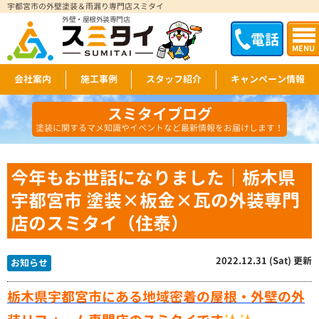
宇都宮市の外壁塗装＆雨漏り専門店スミタイ
外壁・屋根外装専門店
電話
MENU
会社案内
施工事例
スタッフ紹介
キャンペーン情報
スミタイブログ
塗装に関するマメ知識やイベントなど最新情報をお届けします！
今年もお世話になりました｜栃木県
宇都宮市 塗装×板金×瓦の外装専門
店のスミタイ（住泰）
2022.12.31 (Sat) 更新
お知らせ
栃木県宇都宮市にある地域密着の屋根・外壁の外