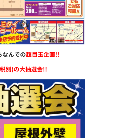
ちなんでの
超目玉企画!!
別)の大抽選会!!