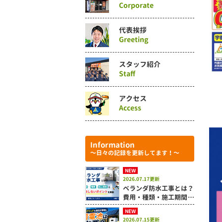
Corporate
代表挨拶
Greeting
スタッフ紹介
Staff
アクセス
Access
Information
～日々の記録を更新してます！～
NEW
2026.07.17更新
ベランダ防水工事とは？
費用・種類・施工期間と
失敗しないポイントを解
NEW
説
2026.07.15更新