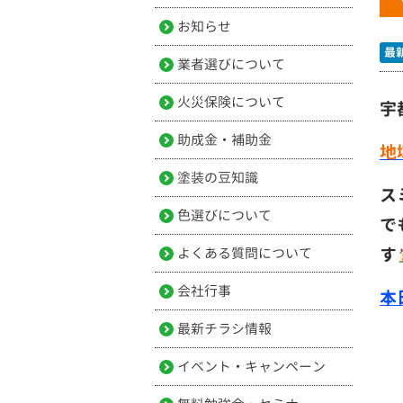
お知らせ
最
業者選びについて
火災保険について
宇
助成金・補助金
地
塗装の豆知識
ス
色選びについて
で
す
よくある質問について
会社行事
本
最新チラシ情報
イベント・キャンペーン