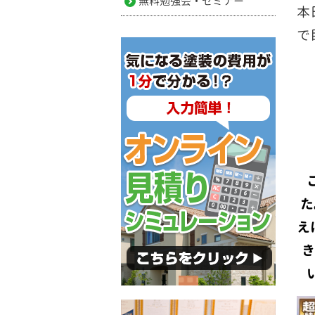
無料勉強会・セミナー
本
で
た
え
き