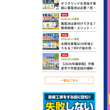
オフグリッドを目指す家
庭に蓄電池は必要？完全
自給が難しい理由も解説
NEW
2026.06.30更新
蓄電池は後付けできる？
費用相場・メリット・設
置時の注意点を解説
NEW
2026.06.17更新
太陽光発電は10年後ど
うなる？卒FIT後の売
電・蓄電池・活用方法を
NEW
解説
2026.06.09更新
【2026年最新版】宇都
宮市で外壁塗装の補助金
は使える？令和8年度住
宅改修補助制度を解説
一覧はこちら