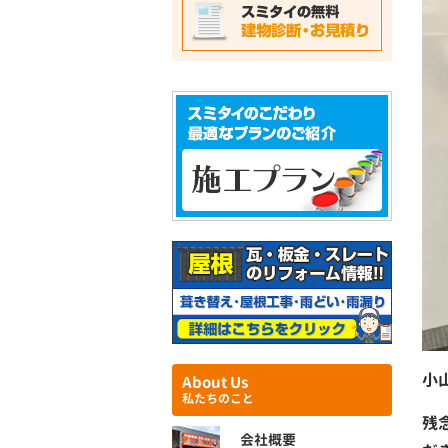
小
About Us
私たちのこと
残
会社概要