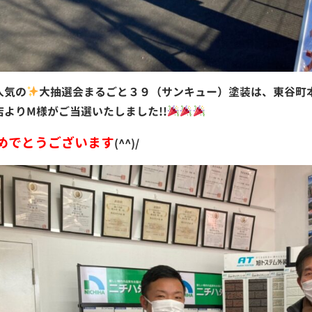
人気の
大抽選会まるごと３９（サンキュー）塗装は、東谷町
店よりM様がご当選いたしました!!
めでとうございます
(^^)/