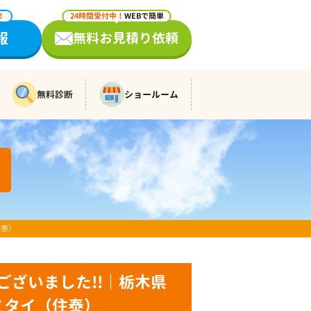
！
24時間受付中！
WEBで簡単
報
無料お見積り依頼
無料診断
ショールーム
住泰）
ございました!!｜栃木県
ミタイ（住泰）