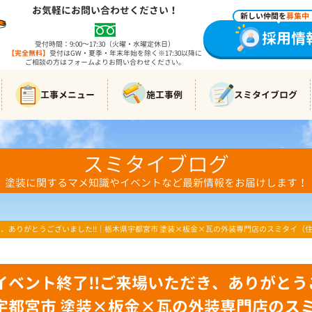
お気軽にお問い合わせください！
新しい仲間を
募集中
採用情
受付時間：9:00～17:30（火曜・水曜定休日）
【完全無料】
受付はGW・夏季・年末年始を除く※17:30以降に
ご相談の方はフォームよりお問い合わせください。
工事メニュー
施工事例
スミタイブログ
スミタイブログ
塗装に関するマメ知識やイベントなど最新情報をお届けします！
き、ありがとうございました!!｜栃木県宇都宮市 塗装×板金×瓦の外装専門店のスミタイ（
イベント終了!!ご来場いただき、ありがとう
宇都宮市 塗装×板金×瓦の外装専門店のス