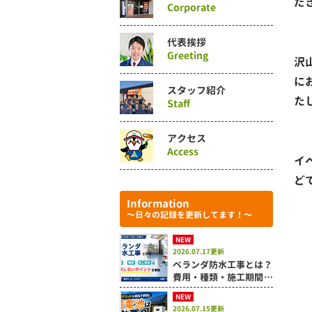
だ
Corporate
代表挨拶
Greeting
沢
に
スタッフ紹介
た
Staff
アクセス
Access
イ
ど
Information
～日々の記録を更新してます！～
NEW
2026.07.17更新
ベランダ防水工事とは？
費用・種類・施工期間と
失敗しないポイントを解
NEW
説
2026.07.15更新