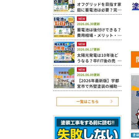
オフグリッドを目指す家
庭に蓄電池は必要？完全
自給が難しい理由も解説
NEW
2026.06.30更新
蓄電池は後付けできる？
費用相場・メリット・設
置時の注意点を解説
NEW
2026.06.17更新
太陽光発電は10年後ど
うなる？卒FIT後の売
電・蓄電池・活用方法を
NEW
解説
2026.06.09更新
【2026年最新版】宇都
宮市で外壁塗装の補助金
は使える？令和8年度住
宅改修補助制度を解説
一覧はこちら
塗