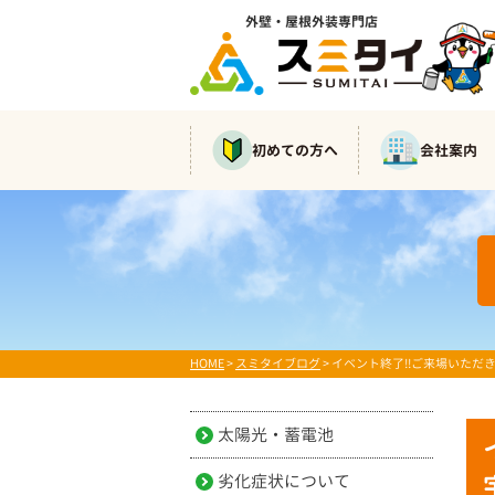
外壁・屋根外装専門店
初めての方へ
会社案内
HOME
>
スミタイブログ
>
イベント終了!!ご来場いただ
太陽光・蓄電池
劣化症状について