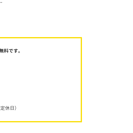
壁材の特徴・費用相場・施工事例まで解説
無料です。
曜定休日）