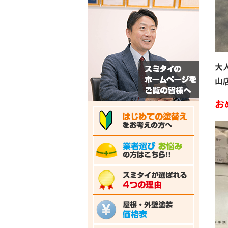
大
山
お