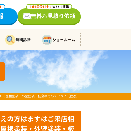
！
24時間受付中！
WEBで簡単
報
無料お見積り依頼
無料診断
ショールーム
ある屋根塗装・外壁塗装・板金専門のスミタイ（住泰）
考えの方はまずはご来店相
る屋根塗装・外壁塗装・板