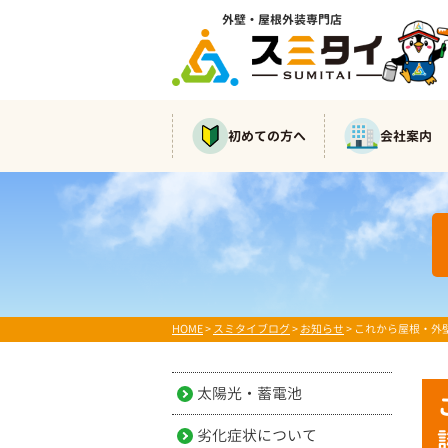
外壁・屋根外装専門店
初めての方へ
会社案内
HOME
>
スミタイブログ
>
お知らせ
>
これから屋根・外
太陽光・蓄電池
劣化症状について