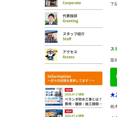
Corporate
下
代表挨拶
Greeting
スタッフ紹介
Staff
ス
アクセス
Access
是
Information
～日々の記録を更新してます！～
NEW
★
2026.07.17更新
ベランダ防水工事とは？
費用・種類・施工期間と
栃
失敗しないポイントを解
NEW
説
2026.07.15更新