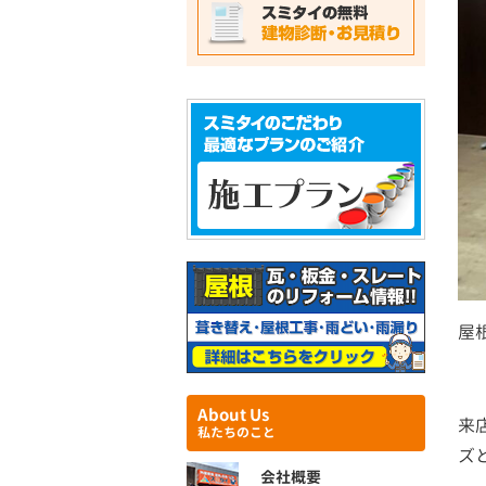
屋
About Us
来
私たちのこと
ズ
会社概要