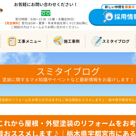
お気軽にお問い合わせください！
新しい仲間を
募集中
採用情
受付時間：9:00～17:30（火曜・水曜定休日）
【完全無料】
受付はGW・夏季・年末年始を除く※17:30以降に
ご相談の方はフォームよりお問い合わせください。
工事メニュー
施工事例
スミタイブログ
スミタイブログ
塗装に関するマメ知識やイベントなど最新情報をお届けします！
壁塗装のリフォームをお考えの方はまずはご来店相談おススメします♪｜栃木県宇都宮市に
これから屋根・外壁塗装のリフォームをお
談おススメします♪｜栃木県宇都宮市にあ