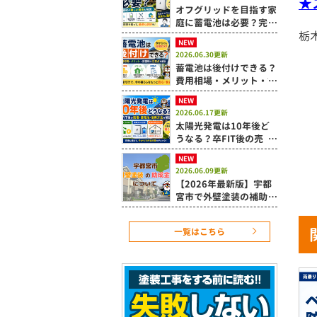
★
オフグリッドを目指す家
庭に蓄電池は必要？完全
栃
自給が難しい理由も解説
NEW
2026.06.30更新
蓄電池は後付けできる？
費用相場・メリット・設
置時の注意点を解説
NEW
2026.06.17更新
太陽光発電は10年後ど
うなる？卒FIT後の売
電・蓄電池・活用方法を
NEW
解説
2026.06.09更新
【2026年最新版】宇都
宮市で外壁塗装の補助金
は使える？令和8年度住
宅改修補助制度を解説
一覧はこちら