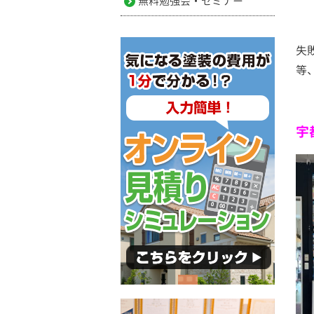
無料勉強会・セミナー
失
等
宇