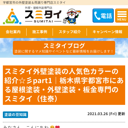
宇都宮市の外壁塗装＆雨漏り専門店スミタイ
外壁・屋根外装専門店
電話
MENU
会社案内
施工事例
スタッフ紹介
キャンペーン情報
スミタイブログ
塗装に関するマメ知識やイベントなど最新情報をお届けします！
スミタイ外壁塗装の人気色カラーの
紹介☆彡part1｜栃木県宇都宮市にあ
る屋根塗装・外壁塗装・板金専門の
スミタイ（住泰）
2021.03.26 (Fri) 更新
塗装の豆知識
みなさん、こんにちわ