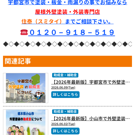
宇都宮市で塗装・板金・雨漏りの事でお悩みなら
屋根外壁塗装・外装専門店
住泰（スミタイ）
までご相談下さい。
０１２０－９１８－５１９
◆◇◆◇◆◇◆◇◆◇◆◇◆◇◆◇◆◇◆◇◆◇◆◇
関連記事
助成金・補助金
【2026年最新版】宇都宮市で外壁塗装の補助金は使える？令和8年度住宅改修補助制度を解説
2026.06.09(Tue)
詳しくはこちら
助成金・補助金
【2026年最新版】小山市で外壁塗装の助成金はある？補助金制度と費用を抑えるポイントを解説
2026.06.02(Tue)
詳しくはこちら