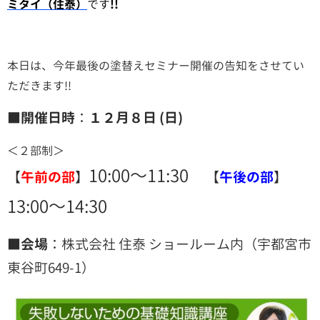
ミタイ（住泰）
です
!!
本日は、今年最後の塗替えセミナー開催の告知をさせてい
ただきます!!
■
開催日時
：
１２月８日 (日)
＜２部制＞
10:00～11:30
【
午前の部
】
【
午後の部
】
13:00～14:30
■
会場
：株式会社 住泰 ショールーム内（
宇都宮市
東谷町649-1）