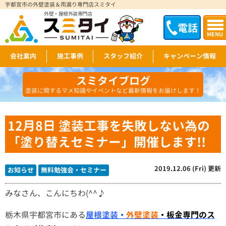
宇都宮市の外壁塗装＆雨漏り専門店スミタイ
外壁・屋根外装専門店
電話
MENU
会社案内
施工事例
スタッフ紹介
キャンペーン情報
スミタイブログ
塗装に関するマメ知識やイベントなど最新情報をお届けします！
12月8日 塗装工事を失敗しない為の
「塗り替えセミナー」開催します!!
2019.12.06 (Fri) 更新
お知らせ
無料勉強会・セミナー
みなさん、こんにちわ(^^♪
栃木県宇都宮市にある
屋根塗装
・
外壁塗装
・板金専門のス