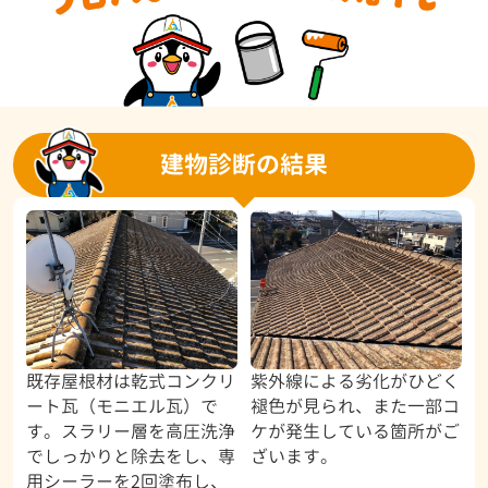
建物診断の結果
既存屋根材は乾式コンクリ
紫外線による劣化がひどく
ート瓦（モニエル瓦）で
褪色が見られ、また一部コ
す。スラリー層を高圧洗浄
ケが発生している箇所がご
でしっかりと除去をし、専
ざいます。
用シーラーを2回塗布し、