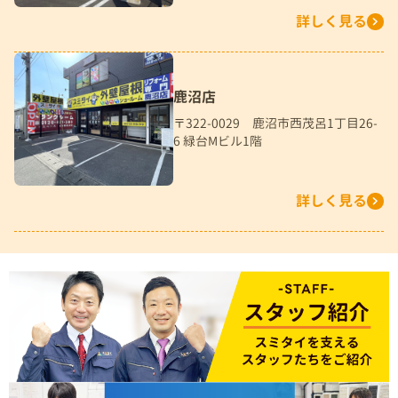
詳しく見る
鹿沼店
〒322-0029 鹿沼市西茂呂1丁目26-
6 緑台Mビル1階
詳しく見る