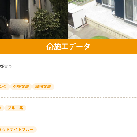
施工データ
都宮市
ング
外壁塗装
屋根塗装
D
ブルー系
7 ミッドナイトブルー