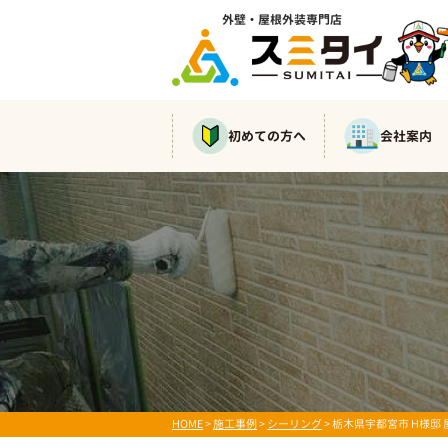
外壁・屋根外装専門店
初めての方へ
会社案内
HOME
>
施工事例
>
シーリング
>
栃木県宇都宮市 H様邸