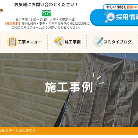
お気軽にお問い合わせください！
新しい仲間を
募集中
採用情
受付時間：9:00～17:30（火曜・水曜定休日）
【完全無料】
受付はGW・夏季・年末年始を除く※17:30以降に
ご相談の方はフォームよりお問い合わせください。
工事メニュー
施工事例
スミタイブログ
施工事例
WORKS
 屋根塗装・外壁塗装工事