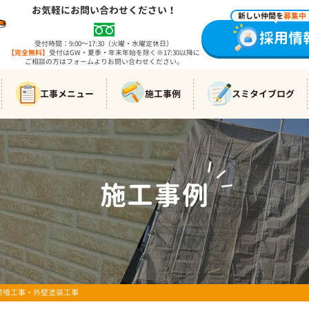
お気軽にお問い合わせください！
新しい仲間を
募集中
採用情
受付時間：9:00～17:30（火曜・水曜定休日）
【完全無料】
受付はGW・夏季・年末年始を除く※17:30以降に
ご相談の方はフォームよりお問い合わせください。
工事メニュー
施工事例
スミタイブログ
施工事例
WORKS
 漆喰工事・外壁塗装工事