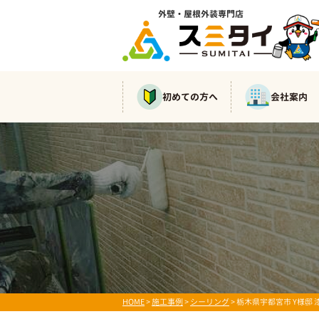
外壁・屋根外装専門店
初めての方へ
会社案内
HOME
>
施工事例
>
シーリング
>
栃木県宇都宮市 Y様邸