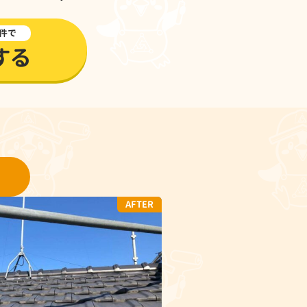
件で
する