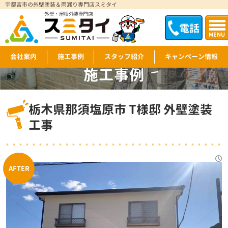
宇都宮市の外壁塗装＆雨漏り専門店スミタイ
外壁・屋根外装専門店
電話
MENU
会社案内
施工事例
スタッフ紹介
キャンペーン情報
施工事例
WORKS
栃木県那須塩原市 T様邸 外壁塗装
工事