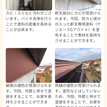
カビ・スミなど汚れがござ
軒天部分にカビが見受けら
います。バイオ洗浄を行う
れます。今回、防カビ成分
ことで塗料の密着を高める
の入った軒天専用塗料（ケ
ことが出来ます。
ンエースGアクトⅡ）を塗
布することで素材を長持ち
させることができます。
破風の褪色が見受けられま
雨樋の褪色が見受けられま
す。今回、外壁と併せて塗
す。変形などはしていない
装をすることで、お家を長
ため、今回、外壁と併せて
持ちさせることができま
塗装をすることで、お家を