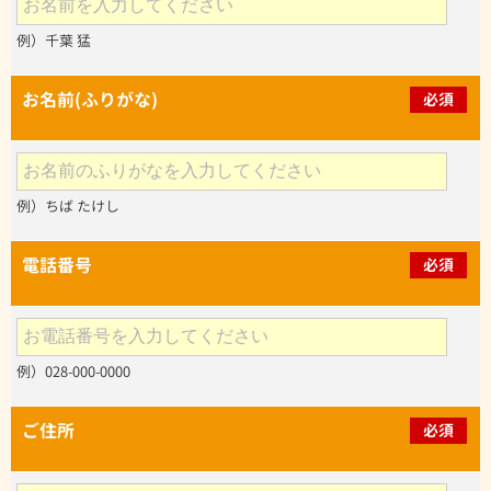
例）千葉 猛
お名前(ふりがな)
必須
例）ちば たけし
電話番号
必須
例）028-000-0000
ご住所
必須