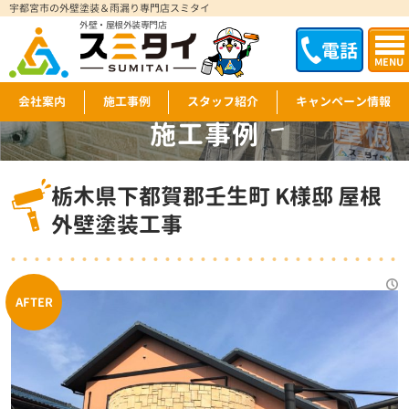
宇都宮市の外壁塗装＆雨漏り専門店スミタイ
外壁・屋根外装専門店
電話
MENU
会社案内
施工事例
スタッフ紹介
キャンペーン情報
施工事例
WORKS
栃木県下都賀郡壬生町 K様邸 屋根
外壁塗装工事