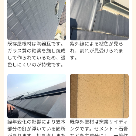
既存屋根材は陶器瓦です。
紫外線による褪色が見ら
ガラス質の釉薬を施し焼成
れ、割れが見受けられま
して作られているため、退
す。
色しにくいのが特徴です。
経年変化の影響により笠木
既存外壁材は窯業サイディ
部分の釘が浮いている箇所
ングです。セメント・石膏
があります。打ち直しまた
などを主成分にし、一般住