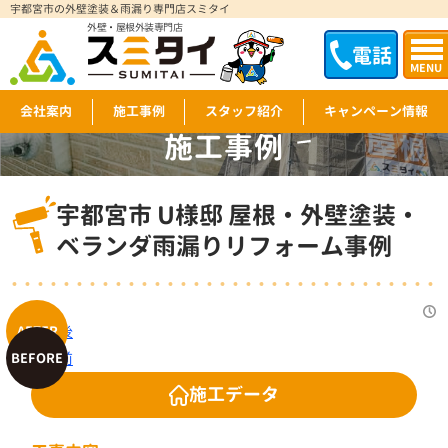
宇都宮市の外壁塗装＆雨漏り専門店スミタイ
外壁・屋根外装専門店
電話
MENU
会社案内
施工事例
スタッフ紹介
キャンペーン情報
施工事例
WORKS
宇都宮市 U様邸 屋根・外壁塗装・
ベランダ雨漏りリフォーム事例
施工データ