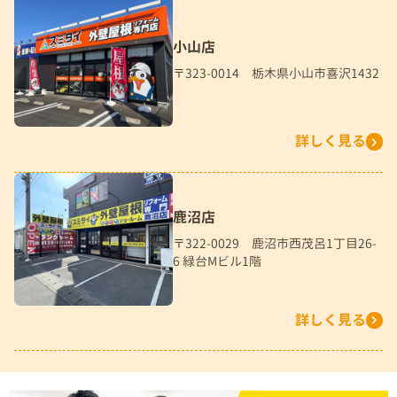
小山店
〒323-0014 栃木県小山市喜沢1432
詳しく見る
鹿沼店
〒322-0029 鹿沼市西茂呂1丁目26-
6 緑台Mビル1階
詳しく見る