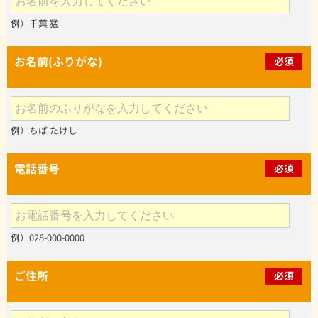
例）千葉 猛
お名前(ふりがな)
必須
例）ちば たけし
電話番号
必須
例）028-000-0000
ご住所
必須