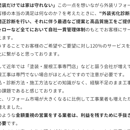
塗装だけでは家は守れない」
この一点を想いながら外装リフォ
客様の本当の満足は何なのか？を考えたときに、
“外装劣化診
適正診断を行い、それに伴う最適なご提案と高品質施工をご提
ォローなど全てにおいて自社一貫管理体制
のもとでお客様にサ
えます。
うすることでお客様のご希望やご要望に対し120％のサービス
化に繋がると思っております。
して近年では「塗装・屋根工事専門店」などと謳う会社が増え
根工事は専門でない場合がほとんどですので注意が必要です。
品・診断方法・施工方法などの知識がなく、経験不足のまま工
の課題であると感じております。
た、リフォーム市場が大きくなるに比例して工事業者も増えた
増えました。
のような
金額重視の営業をする業者は、利益を残すために手抜
必要
です。