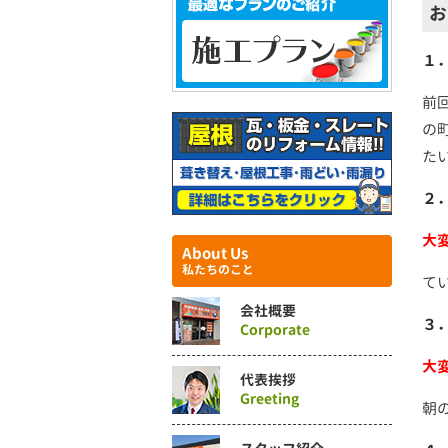
お
１
前
の
た
２
大
About Us
私たちのこと
て
会社概要
３
Corporate
大
代表挨拶
Greeting
朝