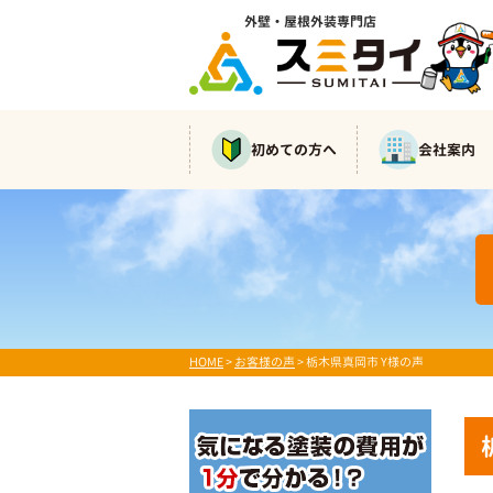
外壁・屋根外装専門店
初めての方へ
会社案内
HOME
>
お客様の声
>
栃木県真岡市 Y様の声