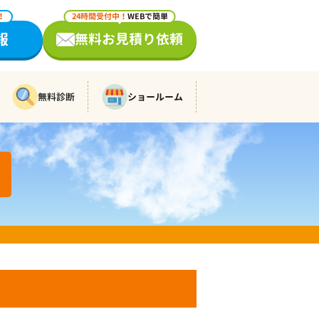
！
24時間受付中！
WEBで簡単
報
無料お見積り依頼
無料診断
ショールーム