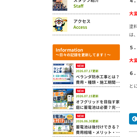
スタッフ紹介
４
Staff
大
アクセス
塗
Access
は
５
Information
～日々の記録を更新してます！～
大
NEW
2026.07.17更新
６
ベランダ防水工事とは？
費用・種類・施工期間と
と
失敗しないポイントを解
NEW
説
2026.07.15更新
オフグリッドを目指す家
庭に蓄電池は必要？完全
自給が難しい理由も解説
NEW
2026.06.30更新
蓄電池は後付けできる？
費用相場・メリット・設