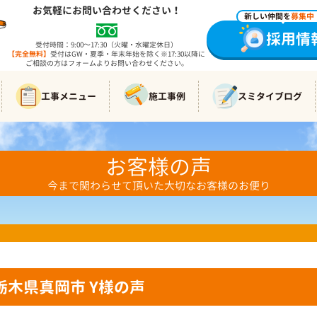
お気軽にお問い合わせください！
新しい仲間を
募集中
採用情
受付時間：9:00～17:30（火曜・水曜定休日）
【完全無料】
受付はGW・夏季・年末年始を除く※17:30以降に
ご相談の方はフォームよりお問い合わせください。
工事メニュー
施工事例
スミタイブログ
お客様の声
今まで関わらせて頂いた大切なお客様のお便り
栃木県真岡市 Y様の声