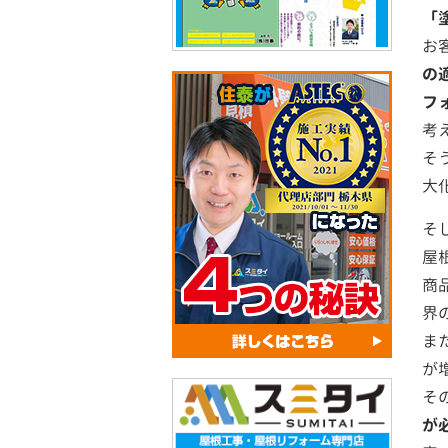
「
お
の
フ
考
そ
大
そ
屋
商
界
ま
が
そ
が