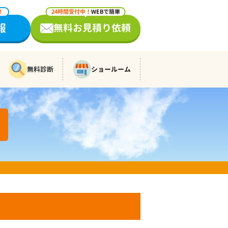
！
24時間受付中！
WEBで簡単
報
無料お見積り依頼
無料診断
ショールーム