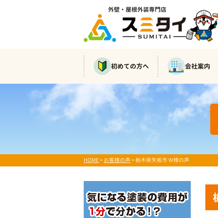
外壁・屋根外装専門店
初めての方へ
会社案内
HOME
>
お客様の声
>
栃木県矢板市 W様の声