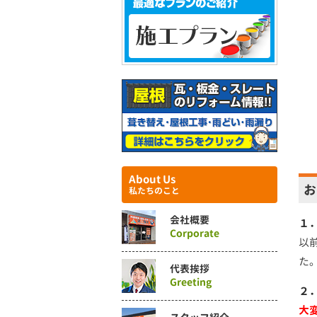
About Us
お
私たちのこと
会社概要
１
Corporate
以
た
代表挨拶
Greeting
２
大