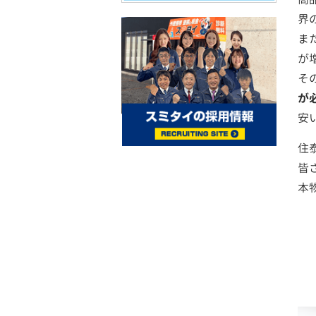
界
ま
が
そ
が
安
住
皆
本