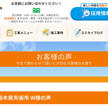
お気軽にお問い合わせください！
新しい仲間を
募集中
採用情
受付時間：9:00～17:30（火曜・水曜定休日）
【完全無料】
受付はGW・夏季・年末年始を除く※17:30以降に
ご相談の方はフォームよりお問い合わせください。
工事メニュー
施工事例
スミタイブログ
お客様の声
今まで関わらせて頂いた大切なお客様のお便り
栃木県矢板市 W様の声