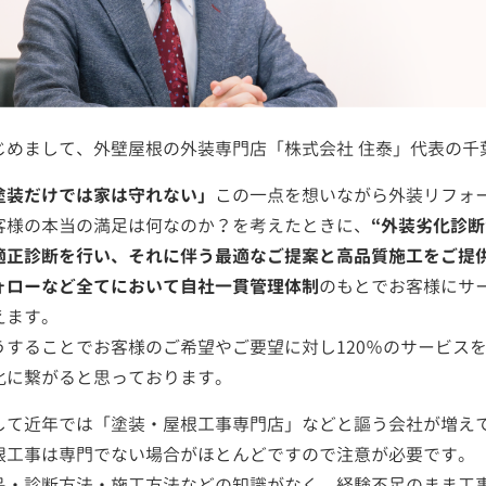
じめまして、外壁屋根の外装専門店「株式会社 住泰」代表の千
塗装だけでは家は守れない」
この一点を想いながら外装リフォ
客様の本当の満足は何なのか？を考えたときに、
“外装劣化診
適正診断を行い、それに伴う最適なご提案と高品質施工をご提
ォローなど全てにおいて自社一貫管理体制
のもとでお客様にサ
えます。
うすることでお客様のご希望やご要望に対し120％のサービス
化に繋がると思っております。
して近年では「塗装・屋根工事専門店」などと謳う会社が増え
根工事は専門でない場合がほとんどですので注意が必要です。
品・診断方法・施工方法などの知識がなく、経験不足のまま工