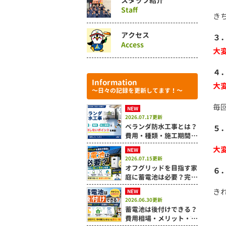
スタッフ紹介
Staff
き
アクセス
３
Access
大
４
Information
大
～日々の記録を更新してます！～
毎
NEW
2026.07.17更新
ベランダ防水工事とは？
５
費用・種類・施工期間と
失敗しないポイントを解
大
NEW
説
2026.07.15更新
オフグリッドを目指す家
６
庭に蓄電池は必要？完全
自給が難しい理由も解説
き
NEW
2026.06.30更新
蓄電池は後付けできる？
費用相場・メリット・設