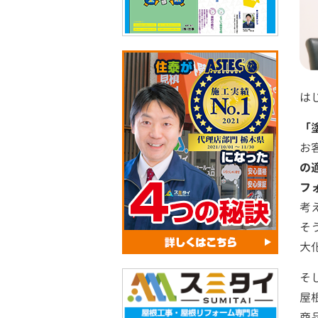
は
「
お
の
フ
考
そ
大
そ
屋
商