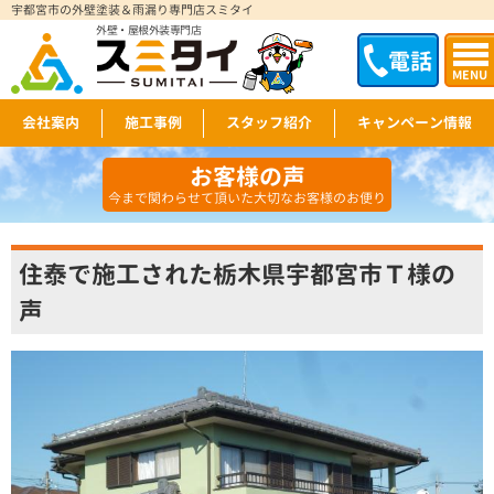
宇都宮市の外壁塗装＆雨漏り専門店スミタイ
外壁・屋根外装専門店
電話
MENU
会社案内
施工事例
スタッフ紹介
キャンペーン情報
お客様の声
今まで関わらせて頂いた大切なお客様のお便り
住泰で施工された栃木県宇都宮市Ｔ様の
声