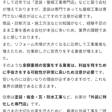
そして近年では「塗装・屋根工事専門店」などと謳う会社
が増えておりますが、塗装は専門であっても屋根工事は専
門でない場合がほとんどですので注意が必要です。
商品・診断方法・施工方法などの知識がなく、経験不足の
まま工事を進める会社が本当に多いため、業界の課題であ
ると感じております。
また、リフォーム市場が大きくなるに比例して工事業者も
増えたため、仕事欲しさに安売りをする業者が増えまし
た。
そのような
金額重視の営業をする業者は、利益を残すため
に手抜きをする可能性が非常に高いため注意が必要
です。
安いものには安いなりの理由が必ずありますので、これも
業界の課題であると言えます。
住泰は
塗装・板金・瓦・防水工事
など、お家の
「外装に特
化した専門店」
です。
皆さまの大切なお家を守るために、最適な外装工事をご提