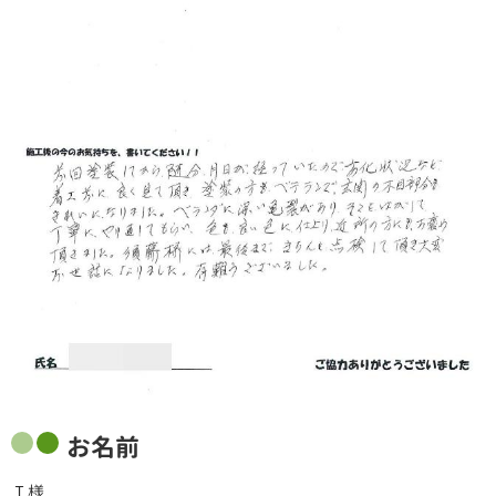
お名前
Ｉ様