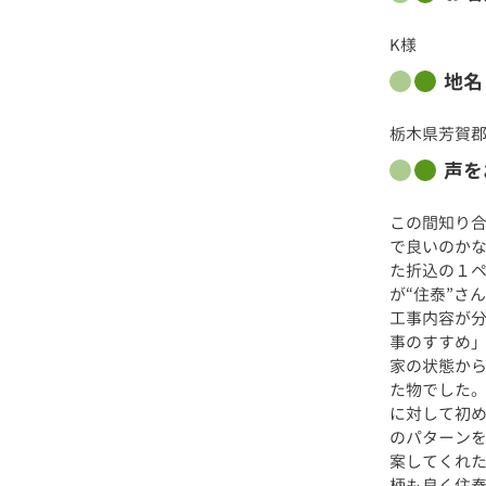
K様
地名
栃木県芳賀
声を
この間知り
で良いのか
た折込の１
が“住泰”さ
工事内容が
事のすすめ
家の状態か
た物でした
に対して初
のパターン
案してくれ
柄も良く住泰