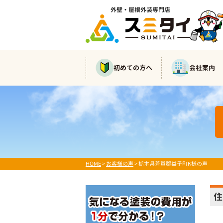
外壁・屋根外装専門店
初めての方へ
会社案内
HOME
>
お客様の声
>
栃木県芳賀郡益子町K様の声
住