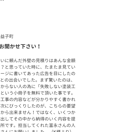
郡益子町
お聞かせ下さい！
合いに頼んだ外壁の見積りはあんな金額
な？と思っていた時に、たまたま見てい
ページに書いてあった広告を目にしたの
んとの出会いでした。まず驚いたのは、
分からない人の為に「失敗しない塗装工
」という小冊子を無料で頂いた事です。
ら工事の内容などが分かりやすく書かれ
。次にびっくりしたのが、こちらの要望
めから出来ません！ではなく、いくつか
を出してその中から納得のいく内容を提
た所です。担当してくれた富永さんの人
さんにお願いしました。（K様より）