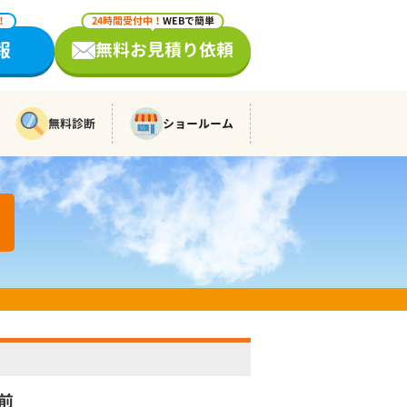
！
24時間受付中！
WEBで簡単
報
無料お見積り依頼
無料診断
ショールーム
前