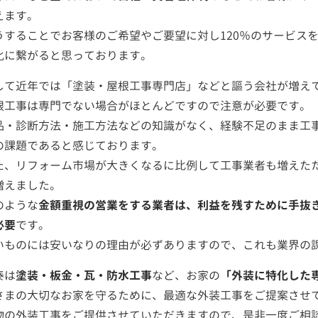
えます。
うすることでお客様のご希望やご要望に対し120％のサービス
化に繋がると思っております。
して近年では「塗装・屋根工事専門店」などと謳う会社が増え
根工事は専門でない場合がほとんどですので注意が必要です。
品・診断方法・施工方法などの知識がなく、経験不足のまま工
の課題であると感じております。
た、リフォーム市場が大きくなるに比例して工事業者も増えた
増えました。
のような
金額重視の営業をする業者は、利益を残すために手抜
必要
です。
いものには安いなりの理由が必ずありますので、これも業界の
泰は
塗装・板金・瓦・防水工事
など、お家の
「外装に特化した
さまの大切なお家を守るために、最適な外装工事をご提案させ
物の外装工事をご提供させていただきますので、是非一度ご相