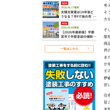
置時の注意点を解説
NEW
考
2026.06.17更新
そ
太陽光発電は10年後ど
うなる？卒FIT後の売
大
電・蓄電池・活用方法を
NEW
解説
2026.06.09更新
そ
【2026年最新版】宇都
屋
宮市で外壁塗装の補助金
は使える？令和8年度住
商
宅改修補助制度を解説
一覧はこちら
界
ま
が
そ
が
安
住
皆
本