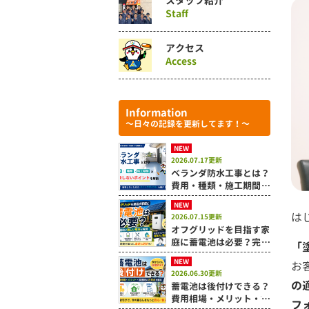
スタッフ紹介
Staff
アクセス
Access
Information
～日々の記録を更新してます！～
NEW
2026.07.17更新
ベランダ防水工事とは？
費用・種類・施工期間と
失敗しないポイントを解
NEW
説
は
2026.07.15更新
オフグリッドを目指す家
庭に蓄電池は必要？完全
「
自給が難しい理由も解説
NEW
お
2026.06.30更新
の
蓄電池は後付けできる？
費用相場・メリット・設
フ