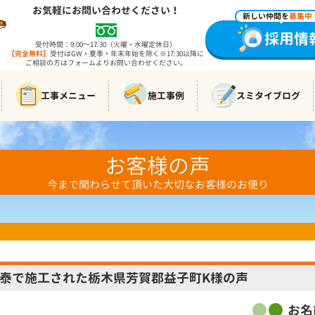
お気軽にお問い合わせください！
新しい仲間を
募集中
採用情
受付時間：9:00～17:30（火曜・水曜定休日）
【完全無料】
受付はGW・夏季・年末年始を除く※17:30以降に
ご相談の方はフォームよりお問い合わせください。
工事メニュー
施工事例
スミタイブログ
お客様の声
今まで関わらせて頂いた大切なお客様のお便り
泰で施工された栃木県芳賀郡益子町K様の声
お名