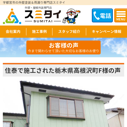
宇都宮市の外壁塗装＆雨漏り専門店スミタイ
外壁・屋根外装専門店
電話
MENU
会社案内
施工事例
スタッフ紹介
キャンペーン情報
お客様の声
今まで関わらせて頂いた大切なお客様のお便り
住泰で施工された栃木県高根沢町F様の声