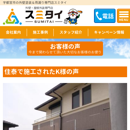
宇都宮市の外壁塗装＆雨漏り専門店スミタイ
外壁・屋根外装専門店
電話
MENU
会社案内
施工事例
スタッフ紹介
キャンペーン情報
お客様の声
今まで関わらせて頂いた大切なお客様のお便り
住泰で施工されたK様の声