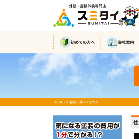
外壁・屋根外装専門店
初めての方へ
会社案内
HOME
>
お客様の声
>
A様の声
住