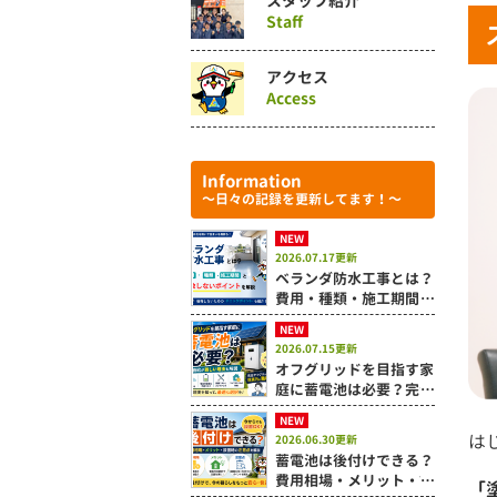
スタッフ紹介
Staff
アクセス
Access
Information
～日々の記録を更新してます！～
NEW
2026.07.17更新
ベランダ防水工事とは？
費用・種類・施工期間と
失敗しないポイントを解
NEW
説
2026.07.15更新
オフグリッドを目指す家
庭に蓄電池は必要？完全
自給が難しい理由も解説
NEW
は
2026.06.30更新
蓄電池は後付けできる？
費用相場・メリット・設
「