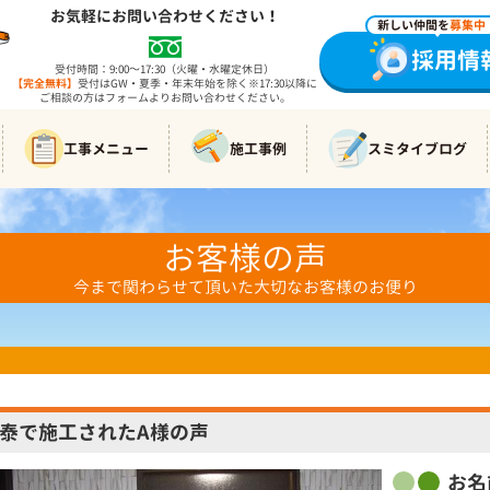
お気軽にお問い合わせください！
新しい仲間を
募集中
採用情
受付時間：9:00～17:30（火曜・水曜定休日）
【完全無料】
受付はGW・夏季・年末年始を除く※17:30以降に
ご相談の方はフォームよりお問い合わせください。
工事メニュー
施工事例
スミタイブログ
お客様の声
今まで関わらせて頂いた大切なお客様のお便り
泰で施工されたA様の声
お名