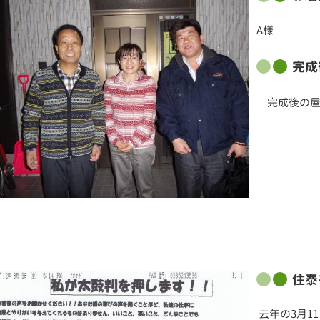
A様
完成
完成後の屋
住泰
去年の3月1