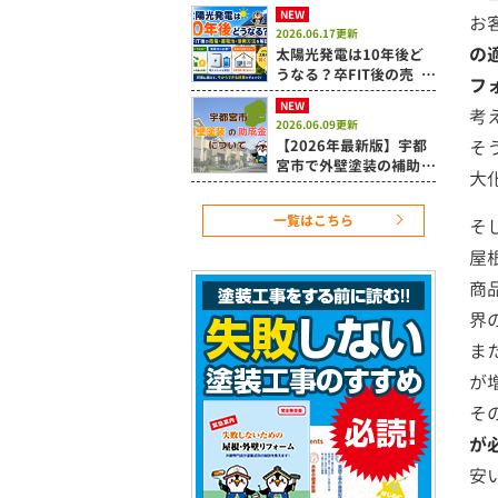
置時の注意点を解説
NEW
お
2026.06.17更新
の
太陽光発電は10年後ど
うなる？卒FIT後の売
フ
電・蓄電池・活用方法を
NEW
解説
考
2026.06.09更新
【2026年最新版】宇都
そ
宮市で外壁塗装の補助金
大
は使える？令和8年度住
宅改修補助制度を解説
一覧はこちら
そ
屋
商
界
ま
が
そ
が
安