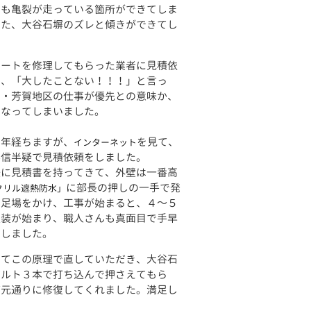
にも亀裂が走っている箇所ができてしま
また、大谷石塀のズレと傾きができてし
。
ートを修理してもらった業者に見積依
ろ、「大したことない！！！」と言っ
岡・芳賀地区の仕事が優先との意味か、
になってしまいました。
１年経ちますが、
を見て、
インターネット
半信半疑で見積依頼をしました。
に見積書を持ってきて、外壁は一番高
に部長の押しの一手で発
クリル遮熱防水」
。足場をかけ、工事が始まると、４～５
塗装が始まり、職人さんも真面目で手早
了しました。
てこの原理で直していただき、大谷石
ボルト３本で打ち込んで押さえてもら
ど元通りに修復してくれました。満足し