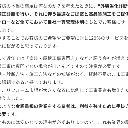
客様の本当の満足は何なのか？を考えたときに、
“外装劣化診
適正診断を行い、それに伴う最適なご提案と高品質施工をご提
ォローなど全てにおいて自社一貫管理体制
のもとでお客様にサ
えます。
うすることでお客様のご希望やご要望に対し120％のサービス
化に繋がると思っております。
して近年では「塗装・屋根工事専門店」などと謳う会社が増え
根工事は専門でない場合がほとんどですので注意が必要です。
品・診断方法・施工方法などの知識がなく、経験不足のまま工
の課題であると感じております。
た、リフォーム市場が大きくなるに比例して工事業者も増えた
増えました。
のような
金額重視の営業をする業者は、利益を残すために手抜
必要
です。
いものには安いなりの理由が必ずありますので、これも業界の