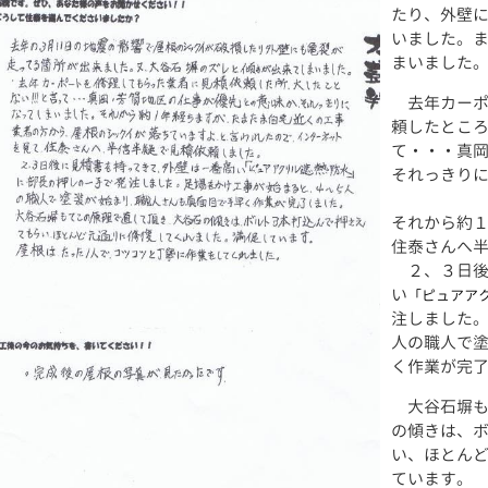
たり、外壁
いました。
まいました
去年カーポ
頼したとこ
て・・・真
それっきり
それから約
住泰さんへ
２、３日後
い
「ピュアア
注しました
人の職人で
く作業が完
大谷石塀も
の傾きは、
い、ほとん
ています。