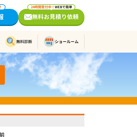
！
24時間受付中！
WEBで簡単
報
無料お見積り依頼
無料診断
ショールーム
前