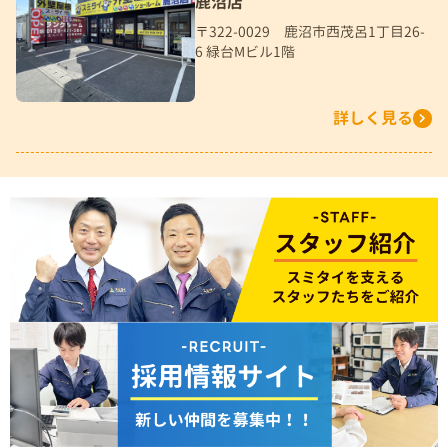
鹿沼店
〒322-0029 鹿沼市西茂呂1丁目26-
6 緑台Mビル1階
詳しく見る