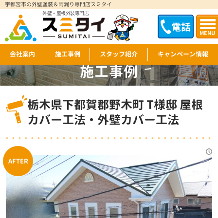
宇都宮市の外壁塗装＆雨漏り専門店スミタイ
外壁・屋根外装専門店
電話
MENU
会社案内
施工事例
スタッフ紹介
キャンペーン情報
施工事例
WORKS
栃木県下都賀郡野木町 T様邸 屋根
カバー工法・外壁カバー工法