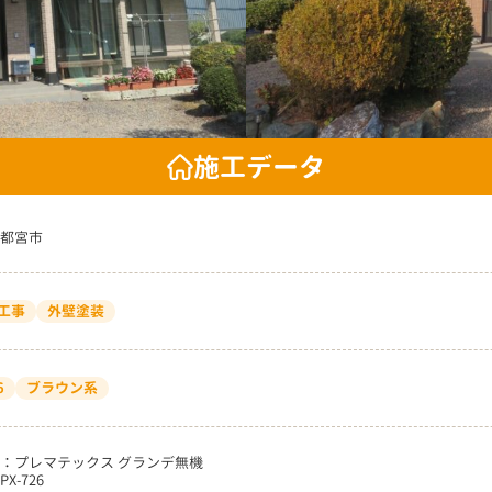
施工データ
都宮市
工事
外壁塗装
6
ブラウン系
：プレマテックス グランデ無機
X-726