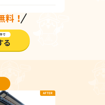
無料！
件で
する