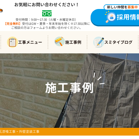
お気軽にお問い合わせください！
新しい仲間を
募集中
採用情
受付時間：9:00～17:30（火曜・水曜定休日）
【完全無料】
受付はGW・夏季・年末年始を除く※17:30以降に
ご相談の方はフォームよりお問い合わせください。
工事メニュー
施工事例
スミタイブログ
施工事例
WORKS
 瓦漆喰工事・外壁塗装工事