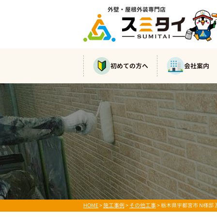
外壁・屋根外装専門店
初めての方へ
会社案内
HOME
>
施工事例
>
その他工事
>
栃木県宇都宮市 N様邸