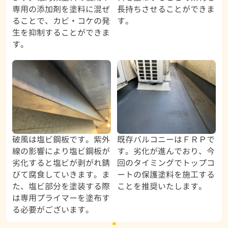
専用の添加剤を塗料に混ぜ
長持ちさせることができま
ることで、カビ・コケの発
す。
生を抑制することができま
す。
破風は塩ビ鋼板です。紫外
既存バルコニーはＦＲＰで
線の影響により塩ビ鋼板が
す。劣化が進んでおり、今
劣化すると塩ビが剥がれ錆
回のタイミングでトップコ
びて腐食していきます。ま
ートの保護塗料を施工する
た、塩ビ部分を塗装する際
ことを推奨いたします。
は専用プライマーを塗布す
る必要がございます。