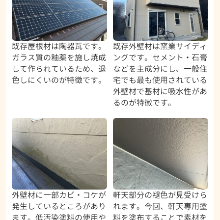
既存屋根材は陶器瓦です。
既存外壁材は窯業サイディ
ガラス質の釉薬を施し焼成
ングです。セメント・石膏
して作られているため、退
などを主成分にし、一般住
色しにくいのが特徴です。
宅でも最も使用されている
外壁材で基材に吸水性があ
るのが特徴です。
外壁材に一部カビ・コケが
軒天部分の褪色が見受けら
発生しているところがあり
れます。今回、軒天専用塗
ます。低汚染塗料の使用や
料を塗布することで素材を