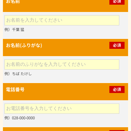
お名前
必須
例）千葉 猛
お名前(ふりがな)
必須
例）ちば たけし
電話番号
必須
例）028-000-0000