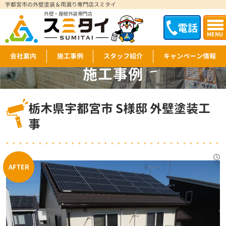
宇都宮市の外壁塗装＆雨漏り専門店スミタイ
外壁・屋根外装専門店
電話
MENU
会社案内
施工事例
スタッフ紹介
キャンペーン情報
施工事例
WORKS
栃木県宇都宮市 S様邸 外壁塗装工
事