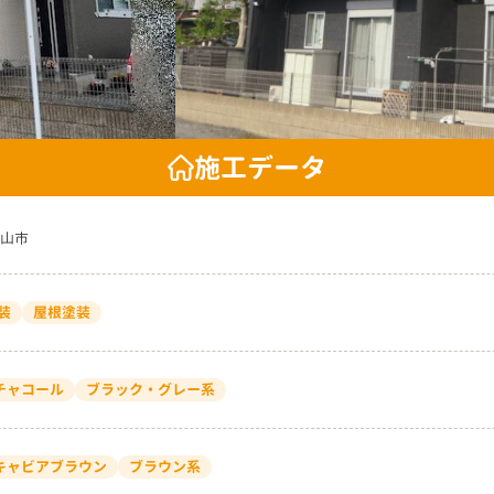
施工データ
山市
装
屋根塗装
 チャコール
ブラック・グレー系
4 キャビアブラウン
ブラウン系