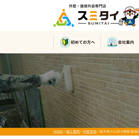
外壁・屋根外装専門店
初めての方へ
会社案内
HOME
>
施工事例
>
外壁塗装
>
栃木県小山市 N様邸 屋