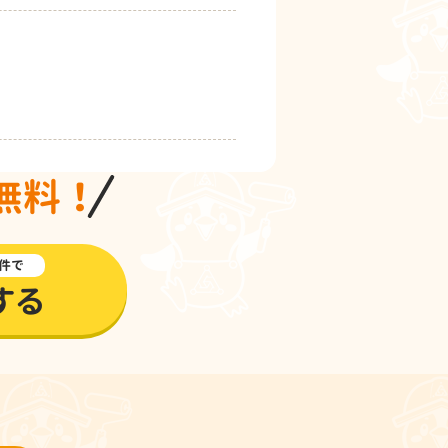
無料！
件で
する