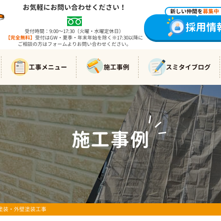
お気軽にお問い合わせください！
新しい仲間を
募集中
採用情
受付時間：9:00～17:30（火曜・水曜定休日）
【完全無料】
受付はGW・夏季・年末年始を除く※17:30以降に
ご相談の方はフォームよりお問い合わせください。
工事メニュー
施工事例
スミタイブログ
施工事例
WORKS
根塗装・外壁塗装工事