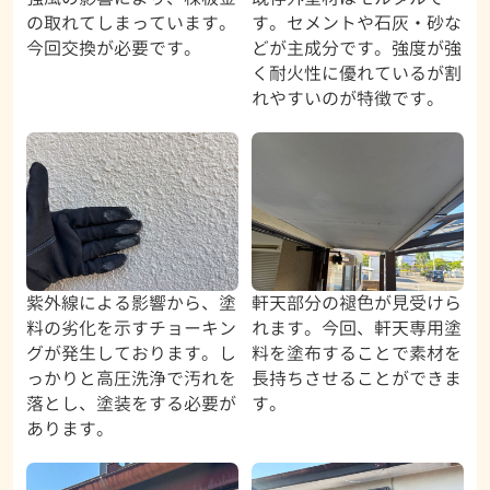
の取れてしまっています。
す。セメントや石灰・砂な
今回交換が必要です。
どが主成分です。強度が強
く耐火性に優れているが割
れやすいのが特徴です。
紫外線による影響から、塗
軒天部分の褪色が見受けら
料の劣化を示すチョーキン
れます。今回、軒天専用塗
グが発生しております。し
料を塗布することで素材を
っかりと高圧洗浄で汚れを
長持ちさせることができま
落とし、塗装をする必要が
す。
あります。