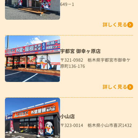
649－1
詳しく見る
宇都宮 御幸ヶ原店
〒321-0982 栃木県宇都宮市御幸ケ
原町136-176
詳しく見る
小山店
〒323-0014 栃木県小山市喜沢1432