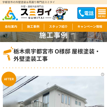
宇都宮市の外壁塗装＆雨漏り専門店スミタイ
外壁・屋根外装専門店
電話
MENU
会社案内
施工事例
スタッフ紹介
キャンペーン情報
施工事例
WORKS
栃木県宇都宮市 O様邸 屋根塗装・
外壁塗装工事