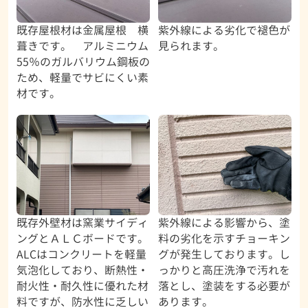
既存屋根材は金属屋根 横
紫外線による劣化で褪色が
葺きです。 アルミニウム
見られます。
55％のガルバリウム鋼板の
ため、軽量でサビにくい素
材です。
既存外壁材は窯業サイディ
紫外線による影響から、塗
ングとＡＬＣボードです。
料の劣化を示すチョーキン
ALCはコンクリートを軽量
グが発生しております。し
気泡化しており、断熱性・
っかりと高圧洗浄で汚れを
耐火性・耐久性に優れた材
落とし、塗装をする必要が
料ですが、防水性に乏しい
あります。