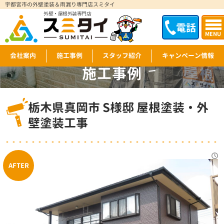
宇都宮市の外壁塗装＆雨漏り専門店スミタイ
外壁・屋根外装専門店
電話
MENU
会社案内
施工事例
スタッフ紹介
キャンペーン情報
施工事例
WORKS
栃木県真岡市 S様邸 屋根塗装・外
壁塗装工事