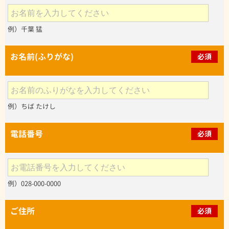
例）千葉 猛
お名前(ふりがな)
必須
例）ちば たけし
電話番号
必須
例）028-000-0000
ご住所
必須