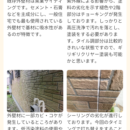
既存外壁材は窯業サイディ
紫外線による影響から、塗
ングです。セメント・石膏
料の劣化を示す褪色や2階
などを主成分にし、一般住
部分はチョーキングが発生
宅でも最も使用されている
しております。しっかりと
外壁材で基材に吸水性があ
高圧洗浄で汚れを落とし、
るのが特徴です。
塗装をする必要がありま
す。タイル調部分は比較的
きれいな状態ですので、ギ
リギリクリヤー塗装も可能
かと思います。
外壁材に一部カビ・コケが
シーリングの劣化が進行し
発生しているところがあり
ております。今回のタイミ
ます。低汚染塗料の使用や
ングで打ち替えをすること