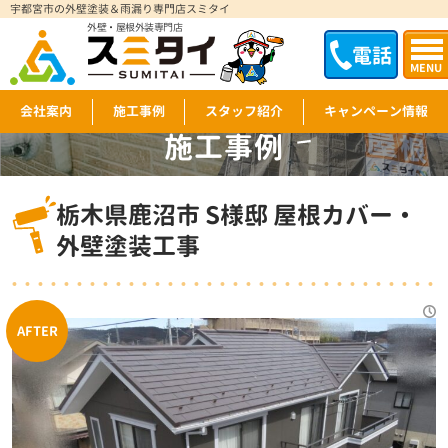
宇都宮市の外壁塗装＆雨漏り専門店スミタイ
外壁・屋根外装専門店
電話
MENU
会社案内
施工事例
スタッフ紹介
キャンペーン情報
施工事例
WORKS
栃木県鹿沼市 S様邸 屋根カバー・
外壁塗装工事