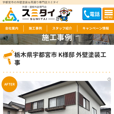
宇都宮市の外壁塗装＆雨漏り専門店スミタイ
外壁・屋根外装専門店
電話
MENU
会社案内
施工事例
スタッフ紹介
キャンペーン情報
施工事例
WORKS
栃木県宇都宮市 K様邸 外壁塗装工
事