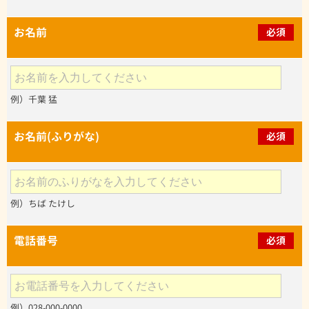
お名前
必須
例）千葉 猛
お名前(ふりがな)
必須
例）ちば たけし
電話番号
必須
例）028-000-0000