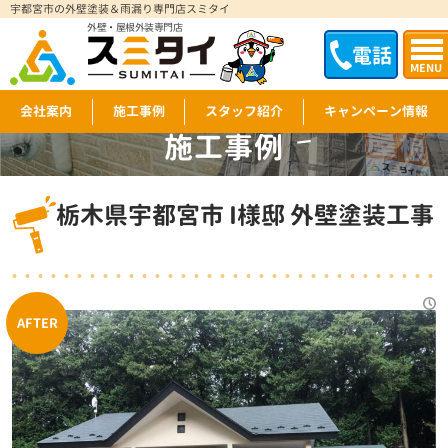
宇都宮市の外壁塗装＆雨漏り専門店スミタイ
外壁・屋根外装専門店
電話
MENU
会社案内
施工事例
スタッフ紹介
キャンペーン情報
施工事例
WORKS
栃木県宇都宮市 I様邸 外壁塗装工事