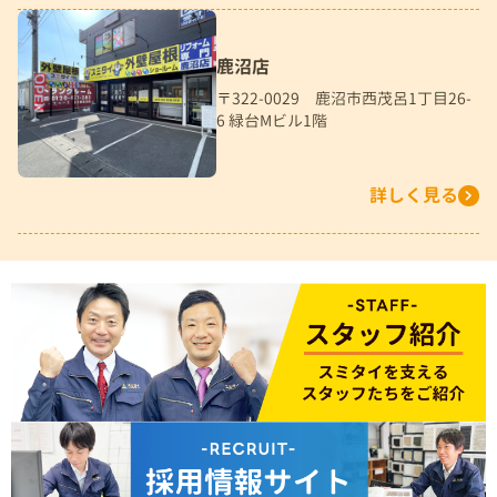
鹿沼店
〒322-0029 鹿沼市西茂呂1丁目26-
6 緑台Mビル1階
詳しく見る