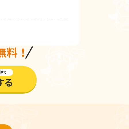
無料！
件で
する