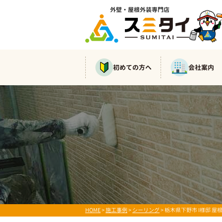
外壁・屋根外装専門店
初めての方へ
会社案内
HOME
>
施工事例
>
シーリング
>
栃木県下野市 I様邸 