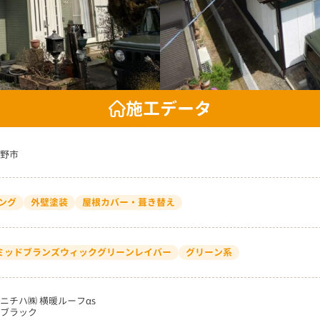
施工データ
野市
ング
外壁塗装
屋根カバー・葺き替え
9 ミッドブランズウィックグリーンレイバー
グリーン系
ニチハ㈱ 横暖ルーフαs
ブラック