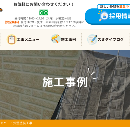
お気軽にお問い合わせください！
新しい仲間を
募集中
採用情
受付時間：9:00～17:30（火曜・水曜定休日）
【完全無料】
受付はGW・夏季・年末年始を除く※17:30以降に
ご相談の方はフォームよりお問い合わせください。
工事メニュー
施工事例
スミタイブログ
施工事例
WORKS
屋根カバー・外壁塗装工事