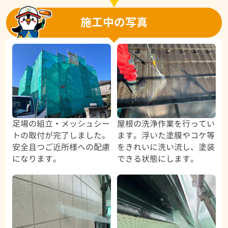
施工中の写真
足場の組立・メッシュシー
屋根の洗浄作業を行ってい
トの取付が完了しました。
ます。浮いた塗膜やコケ等
安全且つご近所様への配慮
をきれいに洗い流し、塗装
になります。
できる状態にします。