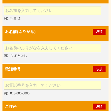
例）千葉 猛
お名前(ふりがな)
必須
例）ちば たけし
電話番号
必須
例）028-000-0000
ご住所
必須