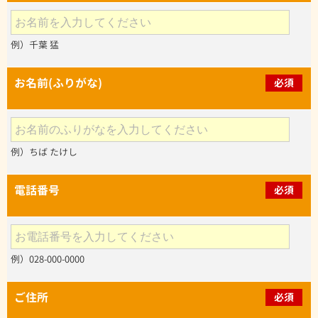
例）千葉 猛
お名前(ふりがな)
必須
例）ちば たけし
電話番号
必須
例）028-000-0000
ご住所
必須