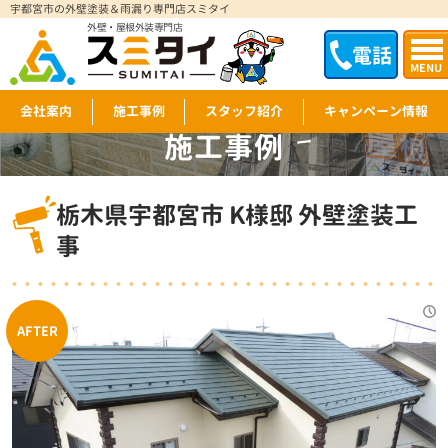
宇都宮市の外壁塗装＆雨漏り専門店スミタイ
外壁・屋根外装専門店
電話
MENU
会社案内
施工事例
スタッフ紹介
キャンペーン情報
施工事例
WORKS
栃木県宇都宮市 K様邸 外壁塗装工
事