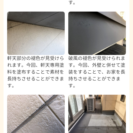
す。
軒天部分の褪色が見受けら
破風の褪色が見受けられま
れます。今回、軒天専用塗
す。今回、外壁と併せて塗
料を塗布することで素材を
装をすることで、お家を長
長持ちさせることができま
持ちさせることができま
す。
す。