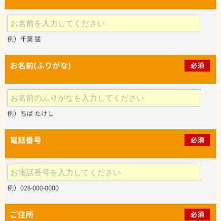
例）千葉 猛
お名前(ふりがな)
必須
例）ちば たけし
電話番号
必須
例）028-000-0000
ご住所
必須