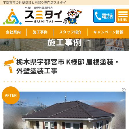
宇都宮市の外壁塗装＆雨漏り専門店スミタイ
外壁・屋根外装専門店
電話
MENU
会社案内
施工事例
スタッフ紹介
キャンペーン情報
施工事例
WORKS
栃木県宇都宮市 K様邸 屋根塗装・
外壁塗装工事