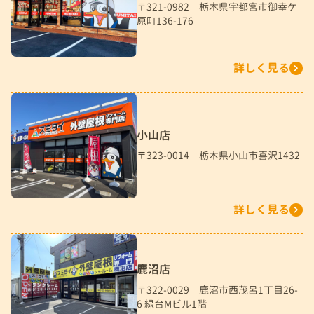
〒321-0982 栃木県宇都宮市御幸ケ
原町136-176
詳しく見る
小山店
〒323-0014 栃木県小山市喜沢1432
詳しく見る
鹿沼店
〒322-0029 鹿沼市西茂呂1丁目26-
6 緑台Mビル1階