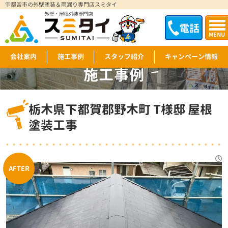
宇都宮市の外壁塗装＆雨漏り専門店スミタイ
外壁・屋根外装専門店
電話
MENU
会社案内
施工事例
スタッフ紹介
キャンペーン情報
施工事例
WORKS
栃木県下都賀郡野木町 T様邸 屋根
塗装工事