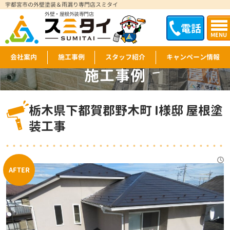
宇都宮市の外壁塗装＆雨漏り専門店スミタイ
外壁・屋根外装専門店
電話
MENU
会社案内
施工事例
スタッフ紹介
キャンペーン情報
施工事例
WORKS
栃木県下都賀郡野木町 I様邸 屋根塗
装工事